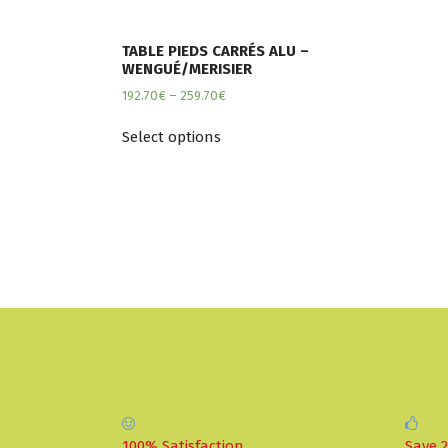
TABLE PIEDS CARRÉS ALU –
WENGUÉ/MERISIER
192.70
€
–
259.70
€
Select options
100% Satisfaction
Save 