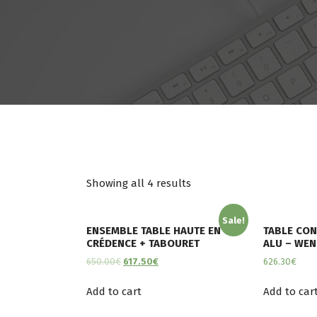
Showing all 4 results
Sale!
ENSEMBLE TABLE HAUTE EN
TABLE CON
CRÉDENCE + TABOURET
ALU – WEN
650.00
€
617.50
€
626.30
€
Add to cart
Add to car