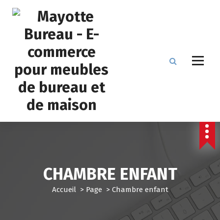
A
l
l
e
r
a
u
c
o
n
t
Mobilier pour la maison et le bureau
e
n
u
CHAMBRE ENFANT
Accueil
>
Page
>
Chambre enfant